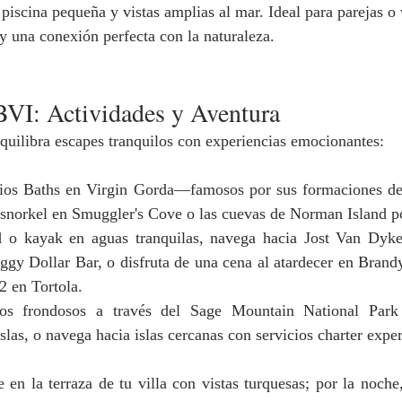
 piscina pequeña y vistas amplias al mar. Ideal para parejas o v
 y una conexión perfecta con la naturaleza.
BVI: Actividades y Aventura
quilibra escapes tranquilos con experiencias emocionantes:
rios Baths en Virgin Gorda—famosos por sus formaciones de
snorkel en Smuggler's Cove o las cuevas de Norman Island po
d o kayak en aguas tranquilas, navega hacia Jost Van Dyk
oggy Dollar Bar, o disfruta de una cena al atardecer en Brand
2 en Tortola.
os frondosos a través del Sage Mountain National Park 
islas, o navega hacia islas cercanas con servicios charter exp
e en la terraza de tu villa con vistas turquesas; por la noche, 