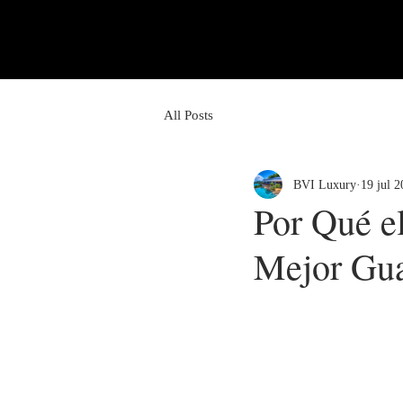
All Posts
BVI Luxury
19 jul 
Por Qué el
Mejor Gua