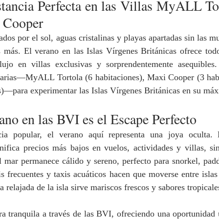
stancia Perfecta en las Villas MyALL To
 Cooper
dos por el sol, aguas cristalinas y playas apartadas sin las mul
s más. El verano en las Islas Vírgenes Británicas ofrece tod
ujo en villas exclusivas y sorprendentemente asequibles. 
narias—MyALL Tortola (6 habitaciones), Maxi Cooper (3 habi
s)—para experimentar las Islas Vírgenes Británicas en su máx
ano en las BVI es el Escape Perfecto
cia popular, el verano aquí representa una joya oculta. 
nifica precios más bajos en vuelos, actividades y villas, si
l mar permanece cálido y sereno, perfecto para snorkel, padd
ris frecuentes y taxis acuáticos hacen que moverse entre islas 
 relajada de la isla sirve mariscos frescos y sabores tropicales
ra tranquila a través de las BVI, ofreciendo una oportunidad ú