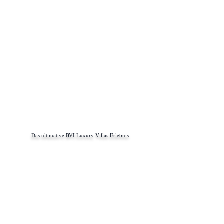
Das ultimative BVI Luxury Villas Erlebnis
info@bviluxury.com
+1 305 767 20 66
(english - german)
+33 6 48 58 33 27
(french - italien)
+54 9 11 4034 7654
(spanish)
Buchen Sie mit uns
www.bviluxury.com