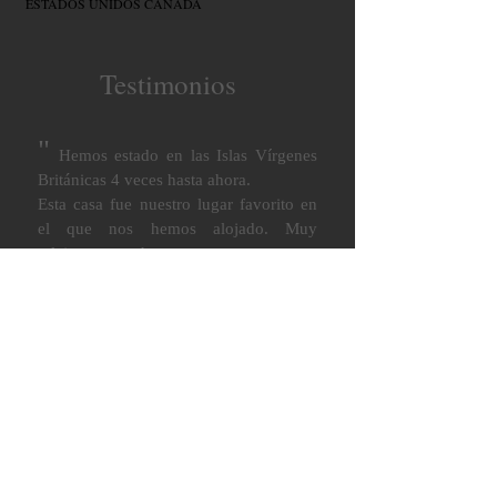
"
ESTADOS UNIDOS CANADÁ
Testimonios
"
Hemos estado en las Islas Vírgenes
Británicas 4 veces hasta ahora.
Esta casa fue nuestro lugar favorito en
el que nos hemos alojado. Muy
relajante, muy hermosa.
¡Vistas espectaculares!
¡Nos encanta tener todas las
comodidades del hogar!
Espero visitarlo nuevamente.
Jeff y Lori
"
4-12-24