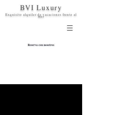
BVI Luxury
Exquisito alquiler de vacaciones frente al
mar
Reserva con nosotros