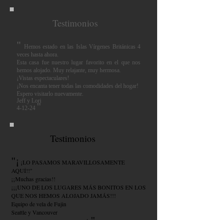
Testimonios
"
Hemos estado en las Islas Vírgenes Británicas 4
veces hasta ahora.
Esta casa fue nuestro lugar favorito en el que nos
hemos alojado. Muy relajante, muy hermosa.
¡Vistas espectaculares!
¡Nos encanta tener todas las comodidades del hogar!
Espero visitarlo nuevamente.
Jeff y Lori
"
4-12-24
Testimonios
"¡
¡LO PASAMOS MARAVILLOSAMENTE
AQUÍ!!"
¡¡Muchas gracias!!
¡¡¡UNO DE LOS LUGARES MÁS BONITOS EN LOS
QUE NOS HEMOS ALOJADO JAMÁS!!!
Equipo de vela de Fujin
Seattle y Vancouver