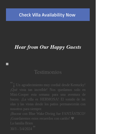
Check Villa Availability Now
Hear from Our Happy Guests
Testimonios
"¡
Un agradecimiento muy cordial desde Kentucky!
¡Qué vista tan increíble! Nos quedamos solo en
Mini-Cooper esta semana para una aventura de
buceo. ¡La villa es HERMOSA! El sonido de las
olas y las vistas desde los patios permanecerán con
nosotros para siempre.
¡Bucear con Blue Wake Diving fue FANTÁSTICO!
¡Guardaremos estos recuerdos con cariño! 💖
La familia Brien
"
30/3 - 5/4/2024