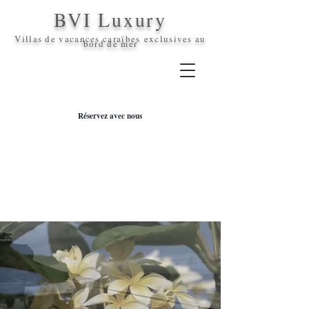
BVI Luxury
Villas de vacances caraïbes
exclusives
au
bord de mer
Réservez avec nous