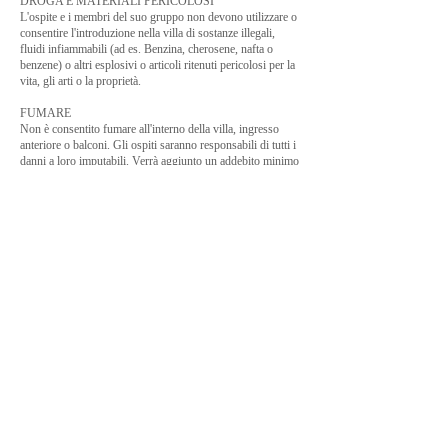
DROGA E MATERIALI PERICOLOSI
L'ospite e i membri del suo gruppo non devono utilizzare o
consentire l'introduzione nella villa di sostanze illegali,
fluidi infiammabili (ad es. Benzina, cherosene, nafta o
benzene) o altri esplosivi o articoli ritenuti pericolosi per la
vita, gli arti o la proprietà.
FUMARE
Non è consentito fumare all'interno della villa, ingresso
anteriore o balconi. Gli ospiti saranno responsabili di tutti i
danni a loro imputabili. Verrà aggiunto un addebito minimo
di $ 500 al tuo account per la pulizia, la deodorazione e la
disinfezione.
CHIAVI:
Tutte le chiavi devono essere restituite alla fine del periodo
di noleggio al gestore della proprietà.
In qualsiasi controversia derivante dal presente contratto di
affitto, si applicheranno le leggi delle Isole Vergini
britanniche e la parte prevalente recupererà i costi, le spese
e le ragionevoli spese legali.
Button
Button