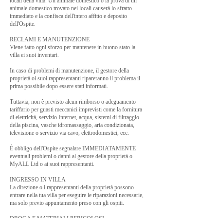
locali della villa. Un animale domestico o la prova di un
animale domestico trovato nei locali causerà lo sfratto
immediato e la confisca dell'intero affitto e deposito
dell'Ospite.
RECLAMI E MANUTENZIONE
Viene fatto ogni sforzo per mantenere in buono stato la
villa ei suoi inventari.
In caso di problemi di manutenzione, il gestore della
proprietà oi suoi rappresentanti ripareranno il problema il
prima possibile dopo essere stati informati.
Tuttavia, non è previsto alcun rimborso o adeguamento
tariffario per guasti meccanici imprevisti come la fornitura
di elettricità, servizio Internet, acqua, sistemi di filtraggio
della piscina, vasche idromassaggio, aria condizionata,
televisione o servizio via cavo, elettrodomestici, ecc.
È obbligo dell'Ospite segnalare IMMEDIATAMENTE
eventuali problemi o danni al gestore della proprietà o
MyALL Ltd o ai suoi rappresentanti.
INGRESSO IN VILLA
La direzione o i rappresentanti della proprietà possono
entrare nella tua villa per eseguire le riparazioni necessarie,
ma solo previo appuntamento preso con gli ospiti.