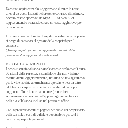
Eventuali ospiti extra che soggiornano durante la notte,
diversi da quelli indicati nel presente contratto di noleggio,
devono essere approvati da MyALL Ltd o dai suoi
rappresentanti e verrà addebitato un costo aggiuntivo per
persona a notte.
Lo stesso vale per l'invito di ospiti giornalieri alla proprietà,
si prega di contattare il gestore della proprietà per il
consenso.
(Questo paragrafo può variare leggermente a seconda della
piattaforma di noleggio che stai utilizzando)
DEPOSITO CAUZIONALE
I depositi cauzionali sono completamente rimborsabili entro
30 giorni dalla partenza, a condizione che non vi siano
rotture, danni, oggetti mancanti, nessuna pulizia aggiuntiva
per le ville lasciate anormalmente sporche e nessun altro
addebito in sospeso sostenuto prima, durante o dopo il
soggiorno. Tutte le normali utenze (tranne l'uso
estremamente eccessivo dell'approvvigionamento idrico
della tua villa) sono incluse nel prezzo di affitto.
Con la presente accetti di pagarci per conto del proprietario
della tua villa i costi di pulizia o sostituzione per tutti i
danni alla proprietà personale.