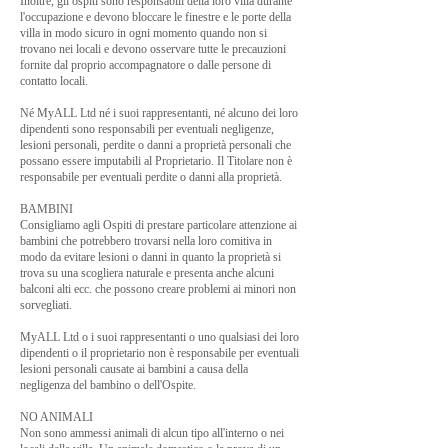
Inoltre, gli ospiti sono responsabili della loro villa durante
l'occupazione e devono bloccare le finestre e le porte della
villa in modo sicuro in ogni momento quando non si
trovano nei locali e devono osservare tutte le precauzioni
fornite dal proprio accompagnatore o dalle persone di
contatto locali.
Né MyALL Ltd né i suoi rappresentanti, né alcuno dei loro
dipendenti sono responsabili per eventuali negligenze,
lesioni personali, perdite o danni a proprietà personali che
possano essere imputabili al Proprietario. Il Titolare non è
responsabile per eventuali perdite o danni alla proprietà.
BAMBINI
Consigliamo agli Ospiti di prestare particolare attenzione ai
bambini che potrebbero trovarsi nella loro comitiva in
modo da evitare lesioni o danni in quanto la proprietà si
trova su una scogliera naturale e presenta anche alcuni
balconi alti ecc. che possono creare problemi ai minori non
sorvegliati.
MyALL Ltd o i suoi rappresentanti o uno qualsiasi dei loro
dipendenti o il proprietario non è responsabile per eventuali
lesioni personali causate ai bambini a causa della
negligenza del bambino o dell'Ospite.
NO ANIMALI
Non sono ammessi animali di alcun tipo all'interno o nei