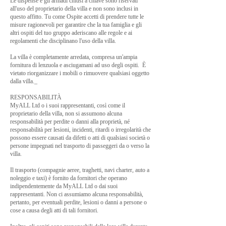
Le dispense e gli armadi chiusi a chiave sono riservati
all'uso del proprietario della villa e non sono inclusi in
questo affitto. Tu come Ospite accetti di prendere tutte le
misure ragionevoli per garantire che la tua famiglia e gli
altri ospiti del tuo gruppo aderiscano alle regole e ai
regolamenti che disciplinano l'uso della villa.
La villa è completamente arredata, compresa un'ampia
fornitura di lenzuola e asciugamani ad uso degli ospiti. È
vietato riorganizzare i mobili o rimuovere qualsiasi oggetto
dalla villa._
RESPONSABILITÀ
MyALL Ltd o i suoi rappresentanti, così come il
proprietario della villa, non si assumono alcuna
responsabilità per perdite o danni alla proprietà, né
responsabilità per lesioni, incidenti, ritardi o irregolarità che
possono essere causati da difetti o atti di qualsiasi società o
persone impegnati nel trasporto di passeggeri da o verso la
villa.
Il trasporto (compagnie aeree, traghetti, navi charter, auto a
noleggio e taxi) è fornito da fornitori che operano
indipendentemente da MyALL Ltd o dai suoi
rappresentanti. Non ci assumiamo alcuna responsabilità,
pertanto, per eventuali perdite, lesioni o danni a persone o
cose a causa degli atti di tali fornitori.