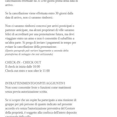
cancellazioni effettuate da 31 a 60 giorni prima della data di
arrivo.
Se la cancellazione viene effettuata entro 30 giorni dalla
data di arrivo, non ci saranno rimborsi.
Non ci saranno rimborsi concessi per arrivi posticipati o
partenze anticipate, ma alcuni proprietari di ville saranno
felici di accreditarti per una prenotazione futura, ma devi
viaggiare entro un anno e non è consentito il subaffitto a
un'altra parte. Si prega di inviare i pagamenti in tempo per
evitare la cancellazione della prenotazione.
(Questo paragrafo può variare leggermente a seconda della
piattaforma di noleggio che stai utilizzando)
CHECK-IN - CHECK OUT
Il check-in inizia dalle 16:00
Check-out entro e non oltre le 11:00
INTRATTENIMENTO/OSPITI AGGIUNTIVI
Non sono consentite feste o funzioni come matrimoni
senza previa autorizzazione scritta.
Se si scopre che un ospite ha partecipato a una riunione di
gruppo per più persone di quanto indicato nel presente
accordo e/o senza l'autorizzazione preventiva del Gestore
della proprietà, è soggetto alla confisca dell'intero deposito
cauzionale della villa.