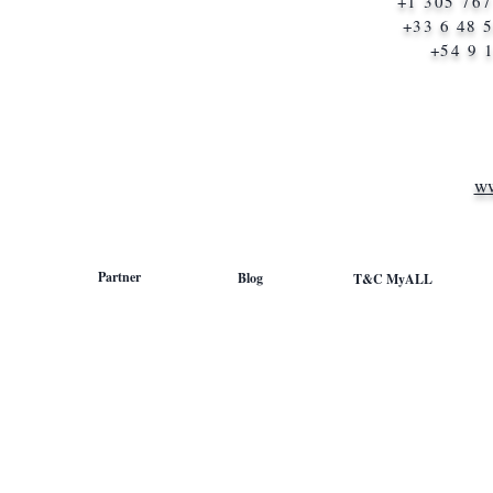
+1 305 76
+33 6 48 5
+54 9 1
ww
Partner
Blog
T&C MyALL