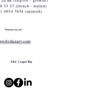
7 20 66
(english - german)
8 33 27 (french - italien)
1 4034 7654 (spanish)
Prenota con noi
w.bviluxury.com
T&C Cooper Bay