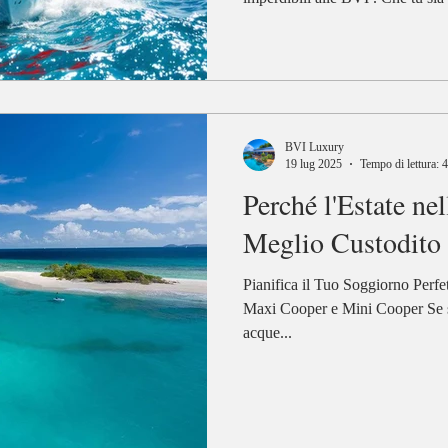
appassionato di vela o un amante
esperienze indimenticabili per tu
sono il periodo migliore per visi
sogno con BVI Luxury . Eventi I
Maggio 2026: Vela, Cultura e N
BVI Luxury
19 lug 2025
Tempo di lettura: 
Perché l'Estate nel
Meglio Custodito 
Pianifica il Tuo Soggiorno Perfe
Maxi Cooper e Mini Cooper Se so
acque...