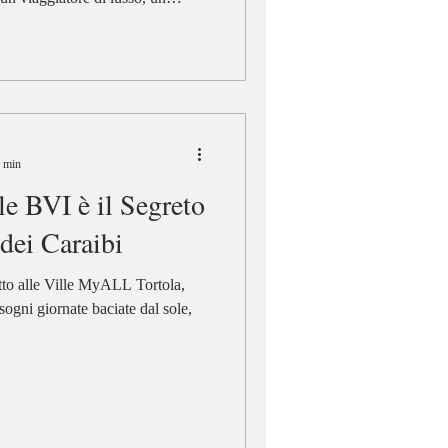
 della cultura, le BVI offrono
tti. Scopri perché questi mesi
tare e pianifica la tua vacanza da
mperdibili alle BVI ad Aprile e
a
4 min
le BVI è il Segreto
dei Caraibi
tto alle Ville MyALL Tortola,
gni giornate baciate dal sole,