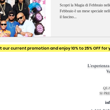
Scopri la Magia di Febbraio nell
Febbraio è un mese speciale nell
il fascino...
 our current promotion and enjoy 10% to 25% OFF for 
L'esperienza 
Ve
QUA
SI PR
in